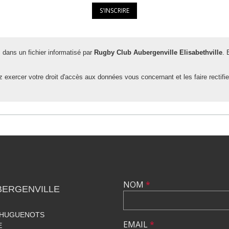
s dans un fichier informatisé par
Rugby Club Aubergenville Elisabethville
. 
 exercer votre droit d'accès aux données vous concernant et les faire rectifi
NOM
*
BERGENVILLE
S HUGUENOTS
EMAIL
*
E