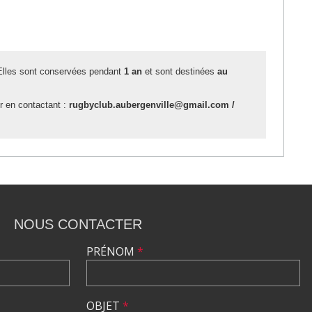
Elles sont conservées pendant
1 an
et sont destinées
au
er en contactant :
rugbyclub.aubergenville@gmail.com /
NOUS CONTACTER
PRÉNOM
*
OBJET
*